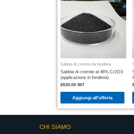
Sabbia di cromite da fonderia
S
Sabbia di cromite al 46% Cr2O3
(applicazione in fonderia)
$
530.00
/MT
Aggiungi all'offerta
CHI SIAMO