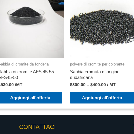
abbia di cromite da fonderia
polvere di cromite per colorante
Sabbia di cromite AFS 45-55
Sabbia cromata di origine
AFS45-50
sudafricana
$
530.00
/MT
$
300.00
–
$
400.00
/ MT
Aggiungi all'offerta
Aggiungi all'offerta
CONTATTACI