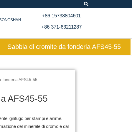
+86 15738804601
, SONGSHAN
+86 371-63211287
Sabbia di cromite da fonderia AFS45-55
da fonderia AFS45-55
ria AFS45-55
mente ignifugo per stampi e anime.
umazione del minerale di cromo e dal