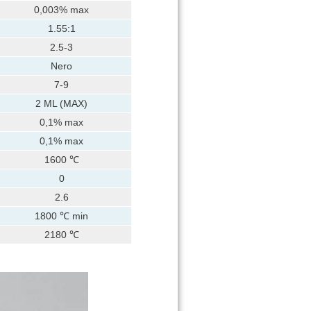
0,003% max
1.55:1
2.5-3
Nero
7-9
2 ML (MAX)
0,1% max
0,1% max
1600 ℃
0
2.6
1800 ℃ min
2180 ℃