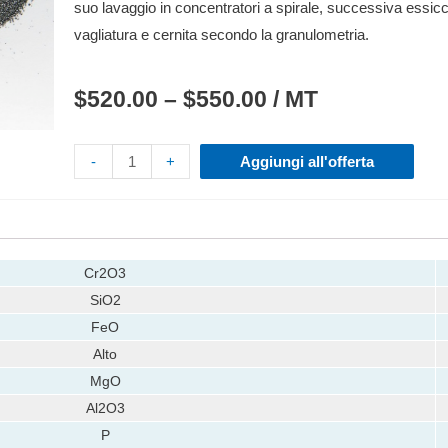
suo lavaggio in concentratori a spirale, successiva essicca
vagliatura e cernita secondo la granulometria.
$
520.00
–
$
550.00
/ MT
-
+
Aggiungi all'offerta
Cr2O3
SiO2
FeO
Alto
MgO
Al2O3
P