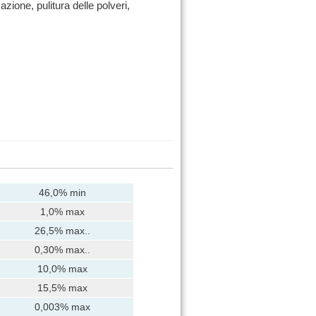
zione, pulitura delle polveri,
46,0% min
1,0% max
26,5% max..
0,30% max..
10,0% max
15,5% max
0,003% max