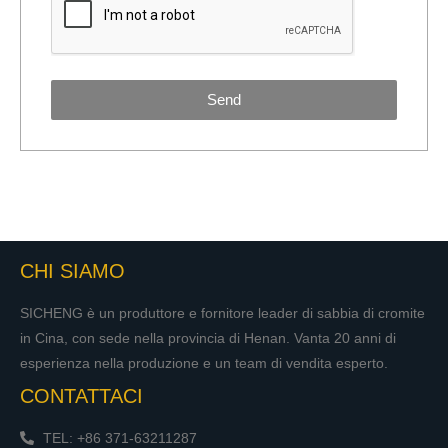
Send
CHI SIAMO
SICHENG è un produttore e fornitore leader di sabbia di cromite
in Cina, con sede nella provincia di Henan. Vanta 20 anni di
esperienza nella produzione e un team di vendita esperto.
CONTATTACI
TEL: +86 371-63211287