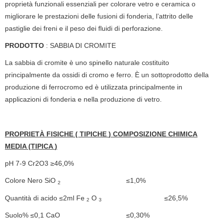
proprietà funzionali essenziali per colorare vetro e ceramica o
migliorare le prestazioni delle fusioni di fonderia, l’attrito delle
pastiglie dei freni e il peso dei fluidi di perforazione.
PRODOTTO
: SABBIA DI CROMITE
La sabbia di cromite è uno spinello naturale costituito
principalmente da ossidi di cromo e ferro. È un sottoprodotto della
produzione di ferrocromo ed è utilizzata principalmente in
applicazioni di fonderia e nella produzione di vetro.
PROPRIETÀ FISICHE (
TIPICHE
)
COMPOSIZIONE CHIMICA
MEDIA (TIPICA
)
pH 7-9 Cr2O3 ≥46,0%
Colore Nero SiO
≤1,0%
2
Quantità di acido ≤2ml Fe
O
≤26,5%
2
3
Suolo% ≤0,1 CaO
≤0,30%