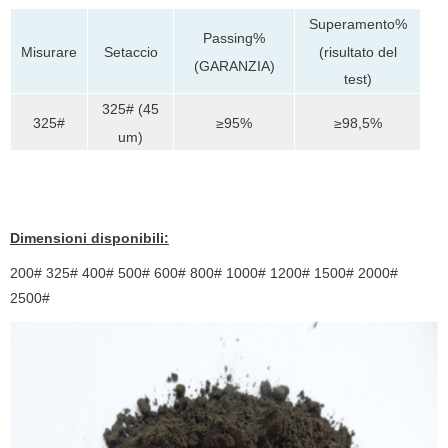
Superamento%
Passing%
(risultato del
Misurare
Setaccio
(GARANZIA)
test)
325# (45
325#
≥95%
≥98,5%
um)
Dimensioni disponibili:
200# 325# 400# 500# 600# 800# 1000# 1200# 1500# 2000#
2500#