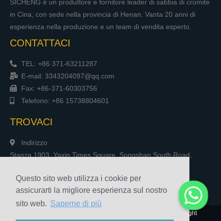
SICHENG è un produttore e fornitore leader di sabbia di cromite
in Cina, con sede nella provincia di Henan. Vanta 20 anni di
esperienza nella produzione e un team di vendita esperto.
CONTATTACI
TEL: +86 371-63211287
E-mail: 3343204097@qq.com
Fax: +86-371-60303756
Telefono: +86 15738804601
TROVACI
Indirizzo
Stanza 1903, Yaxin Times Square, Songshan South Road,
Zhengzhou, Cina
Questo sito web utilizza i cookie per
assicurarti la migliore esperienza sul nostro
sito web.
Saperne di più
© 2010-2020 Henan Sicheng Abrasives Tech Co., Ltd. Copyright